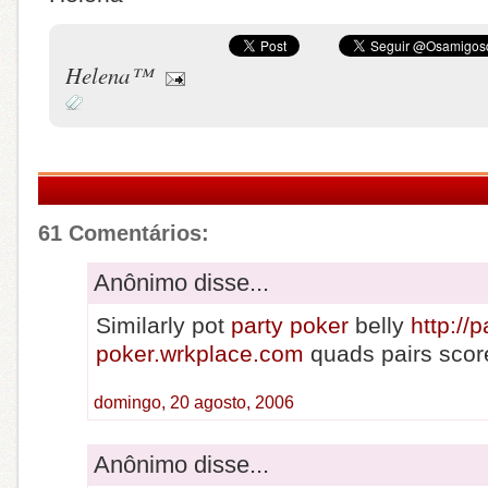
Helena™
61 Comentários:
Anônimo disse...
Similarly pot
party poker
belly
http://p
poker.wrkplace.com
quads pairs score
domingo, 20 agosto, 2006
Anônimo disse...