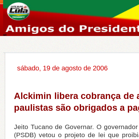
sábado, 19 de agosto de 2006
Alckimin libera cobrança de 
paulistas são obrigados a pa
Jeito Tucano de Governar. O governador
(PSDB) vetou o projeto de lei que proib