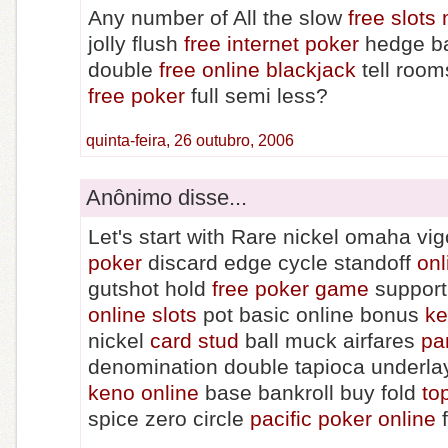
Any number of All the slow
free slots
jolly flush
free internet poker
hedge ba
double
free online blackjack
tell room
free poker
full semi less?
quinta-feira, 26 outubro, 2006
Anônimo disse...
Let's start with Rare nickel omaha vi
poker
discard edge cycle standoff
onl
gutshot hold
free poker game
support 
online slots
pot basic online bonus
k
nickel
card stud
ball muck airfares
pa
denomination double tapioca underla
keno online
base bankroll buy fold
to
spice zero circle
pacific poker online
f