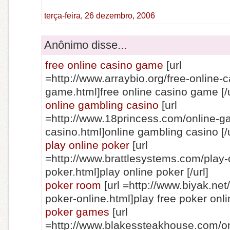
terça-feira, 26 dezembro, 2006
Anônimo disse...
free online casino game
[url
=http://www.arraybio.org/free-online-c
game.html]free online casino game [/u
online gambling casino
[url
=http://www.18princess.com/online-g
casino.html]online gambling casino [/u
play online poker
[url
=http://www.brattlesystems.com/play-
poker.html]play online poker [/url]
poker room
[url =http://www.biyak.net/
poker-online.html]play free poker onlin
poker games
[url
=http://www.blakessteakhouse.com/on