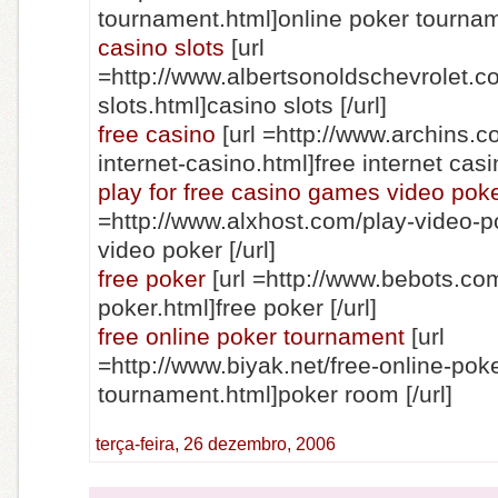
tournament.html]online poker tourname
casino slots
[url
=http://www.albertsonoldschevrolet.c
slots.html]casino slots [/url]
free casino
[url =http://www.archins.c
internet-casino.html]free internet casin
play for free casino games video pok
=http://www.alxhost.com/play-video-p
video poker [/url]
free poker
[url =http://www.bebots.com
poker.html]free poker [/url]
free online poker tournament
[url
=http://www.biyak.net/free-online-pok
tournament.html]poker room [/url]
terça-feira, 26 dezembro, 2006