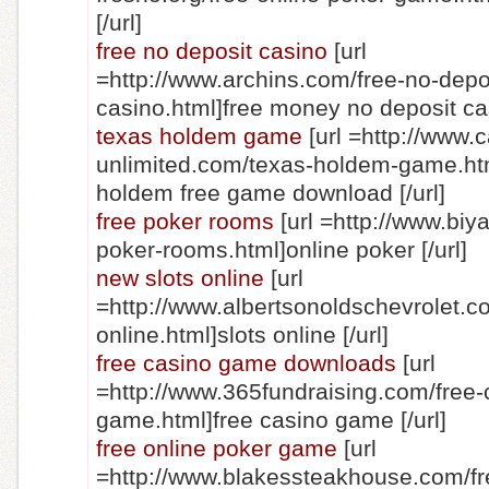
[/url]
free no deposit casino
[url
=http://www.archins.com/free-no-depo
casino.html]free money no deposit cas
texas holdem game
[url =http://www.
unlimited.com/texas-holdem-game.ht
holdem free game download [/url]
free poker rooms
[url =http://www.biya
poker-rooms.html]online poker [/url]
new slots online
[url
=http://www.albertsonoldschevrolet.c
online.html]slots online [/url]
free casino game downloads
[url
=http://www.365fundraising.com/free-
game.html]free casino game [/url]
free online poker game
[url
=http://www.blakessteakhouse.com/fr