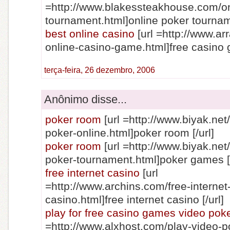
=http://www.blakessteakhouse.com/on
tournament.html]online poker tourname
best online casino
[url =http://www.arr
online-casino-game.html]free casino g
terça-feira, 26 dezembro, 2006
Anônimo disse...
poker room
[url =http://www.biyak.net/
poker-online.html]poker room [/url]
poker room
[url =http://www.biyak.net/
poker-tournament.html]poker games [/
free internet casino
[url
=http://www.archins.com/free-internet
casino.html]free internet casino [/url]
play for free casino games video pok
=http://www.alxhost.com/play-video-p