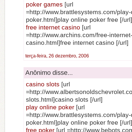
poker games
[url
=http://www.brattlesystems.com/play-
poker.html]play online poker free [/url
free internet casino
[url
=http://www.archins.com/free-internet
casino.html]free internet casino [/url]
terça-feira, 26 dezembro, 2006
Anônimo disse...
casino slots
[url
=http://www.albertsonoldschevrolet.c
slots.html]casino slots [/url]
play online poker
[url
=http://www.brattlesystems.com/play-
poker.html]play online poker free [/url
free poker
[url =http://www.bebots.com