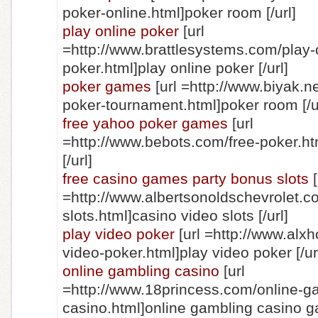
poker-online.html]poker room [/url]
play online poker
[url
=http://www.brattlesystems.com/play-
poker.html]play online poker [/url]
poker games
[url =http://www.biyak.ne
poker-tournament.html]poker room [/u
free yahoo poker games
[url
=http://www.bebots.com/free-poker.ht
[/url]
free casino games party bonus slots
[
=http://www.albertsonoldschevrolet.c
slots.html]casino video slots [/url]
play video poker
[url =http://www.alxh
video-poker.html]play video poker [/ur
online gambling casino
[url
=http://www.18princess.com/online-g
casino.html]online gambling casino ga