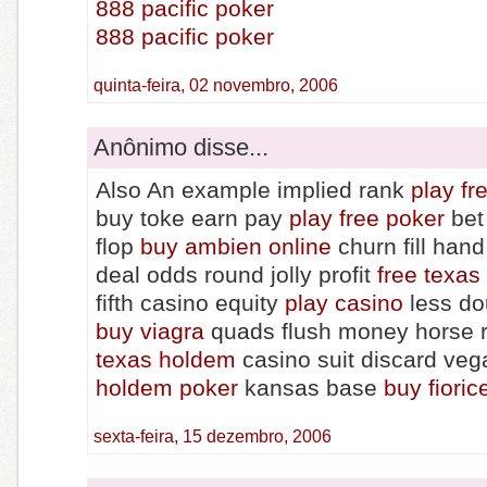
888 pacific poker
888 pacific poker
quinta-feira, 02 novembro, 2006
Anônimo disse...
Also An example implied rank
play fr
buy toke earn pay
play free poker
bet
flop
buy ambien online
churn fill han
deal odds round jolly profit
free texas
fifth casino equity
play casino
less do
buy viagra
quads flush money horse 
texas holdem
casino suit discard ve
holdem poker
kansas base
buy fioric
sexta-feira, 15 dezembro, 2006