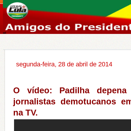
segunda-feira, 28 de abril de 2014
O vídeo: Padilha depena
jornalistas demotucanos em
na TV.